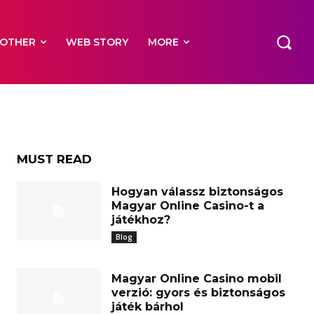
n die
OTHER
WEB STORY
MORE
MUST READ
Hogyan válassz biztonságos
Magyar Online Casino-t a
játékhoz?
Blog
Magyar Online Casino mobil
verzió: gyors és biztonságos
játék bárhol