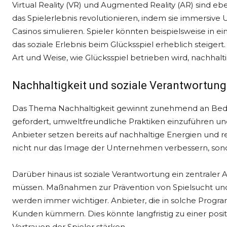
Virtual Reality (VR) und Augmented Reality (AR) sind e
das Spielerlebnis revolutionieren, indem sie immersiv
Casinos simulieren. Spieler könnten beispielsweise in e
das soziale Erlebnis beim Glücksspiel erheblich steige
Art und Weise, wie Glücksspiel betrieben wird, nachhalt
Nachhaltigkeit und soziale Verantwortung
Das Thema Nachhaltigkeit gewinnt zunehmend an Bede
gefordert, umweltfreundliche Praktiken einzuführen u
Anbieter setzen bereits auf nachhaltige Energien und 
nicht nur das Image der Unternehmen verbessern, son
Darüber hinaus ist soziale Verantwortung ein zentraler 
müssen. Maßnahmen zur Prävention von Spielsucht und
werden immer wichtiger. Anbieter, die in solche Program
Kunden kümmern. Dies könnte langfristig zu einer po
Vertrauen der Spieler stärken.