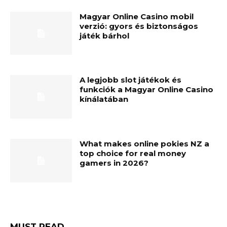
Magyar Online Casino mobil
verzió: gyors és biztonságos
játék bárhol
A legjobb slot játékok és
funkciók a Magyar Online Casino
kínálatában
What makes online pokies NZ a
top choice for real money
gamers in 2026?
MUST READ