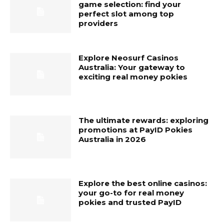
game selection: find your
perfect slot among top
providers
Explore Neosurf Casinos
Australia: Your gateway to
exciting real money pokies
The ultimate rewards: exploring
promotions at PayID Pokies
Australia in 2026
Explore the best online casinos:
your go-to for real money
pokies and trusted PayID