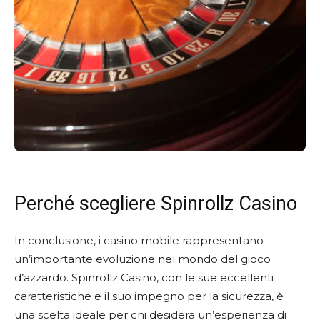
Perché scegliere Spinrollz Casino
In conclusione, i casino mobile rappresentano
un’importante evoluzione nel mondo del gioco
d’azzardo. Spinrollz Casino, con le sue eccellenti
caratteristiche e il suo impegno per la sicurezza, è
una scelta ideale per chi desidera un’esperienza di