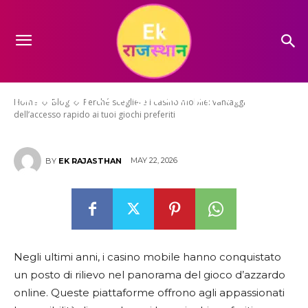
Perché scegliere i casino
mobile: vantaggi dell’accesso
rapido ai tuoi giochi preferiti
Home
Blog
Perché scegliere i casino mobile: vantaggi
dell’accesso rapido ai tuoi giochi preferiti
MAY 22, 2026
BY
EK RAJASTHAN
Negli ultimi anni, i casino mobile hanno conquistato
un posto di rilievo nel panorama del gioco d’azzardo
online. Queste piattaforme offrono agli appassionati