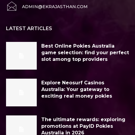
ADMIN@EKRAJASTHAN.COM
LATEST ARTICLES
Best Online Pokies Australia
game selection: find your perfect
slot among top providers
Explore Neosurf Casinos
Australia: Your gateway to
exciting real money pokies
The ultimate rewards: exploring
promotions at PayID Pokies
Australia in 2026