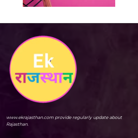
www.ekrajasthan.com provide regularly update about
Rajasthan.