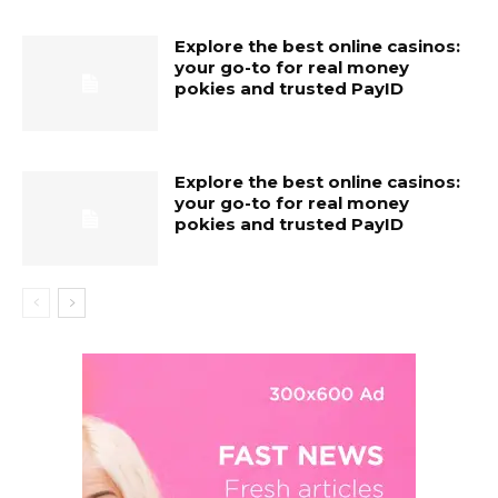
Explore the best online casinos:
your go-to for real money
pokies and trusted PayID
Explore the best online casinos:
your go-to for real money
pokies and trusted PayID