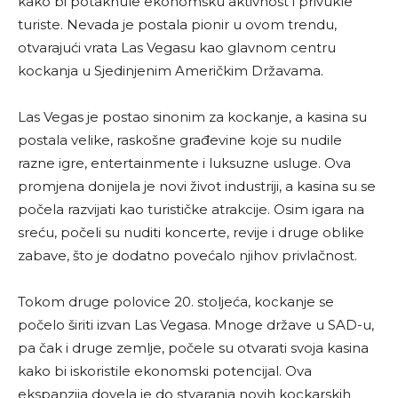
kako bi potaknule ekonomsku aktivnost i privukle
turiste. Nevada je postala pionir u ovom trendu,
otvarajući vrata Las Vegasu kao glavnom centru
kockanja u Sjedinjenim Američkim Državama.
Las Vegas je postao sinonim za kockanje, a kasina su
postala velike, raskošne građevine koje su nudile
razne igre, entertainmente i luksuzne usluge. Ova
promjena donijela je novi život industriji, a kasina su se
počela razvijati kao turističke atrakcije. Osim igara na
sreću, počeli su nuditi koncerte, revije i druge oblike
zabave, što je dodatno povećalo njihov privlačnost.
Tokom druge polovice 20. stoljeća, kockanje se
počelo širiti izvan Las Vegasa. Mnoge države u SAD-u,
pa čak i druge zemlje, počele su otvarati svoja kasina
kako bi iskoristile ekonomski potencijal. Ova
ekspanzija dovela je do stvaranja novih kockarskih