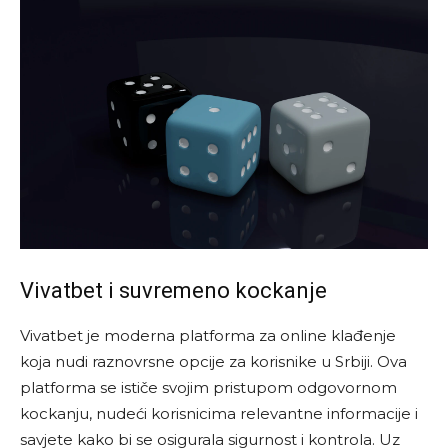
Vivatbet i suvremeno kockanje
Vivatbet je moderna platforma za online klađenje
koja nudi raznovrsne opcije za korisnike u Srbiji. Ova
platforma se ističe svojim pristupom odgovornom
kockanju, nudeći korisnicima relevantne informacije i
savjete kako bi se osigurala sigurnost i kontrola. Uz