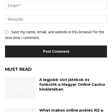
Ema
Web
Save my name, email, and website in this browser for the
next time I comment.
MUST READ
A legjobb slot játékok és
funkciók a Magyar Online Casino
kínálatában
What makes online pokies NZ a