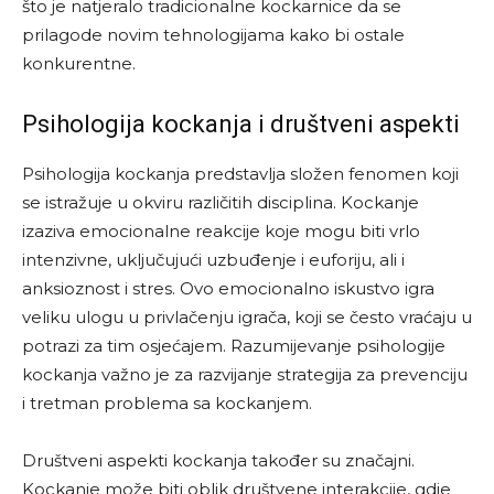
što je natjeralo tradicionalne kockarnice da se
prilagode novim tehnologijama kako bi ostale
konkurentne.
Psihologija kockanja i društveni aspekti
Psihologija kockanja predstavlja složen fenomen koji
se istražuje u okviru različitih disciplina. Kockanje
izaziva emocionalne reakcije koje mogu biti vrlo
intenzivne, uključujući uzbuđenje i euforiju, ali i
anksioznost i stres. Ovo emocionalno iskustvo igra
veliku ulogu u privlačenju igrača, koji se često vraćaju u
potrazi za tim osjećajem. Razumijevanje psihologije
kockanja važno je za razvijanje strategija za prevenciju
i tretman problema sa kockanjem.
Društveni aspekti kockanja također su značajni.
Kockanje može biti oblik društvene interakcije, gdje