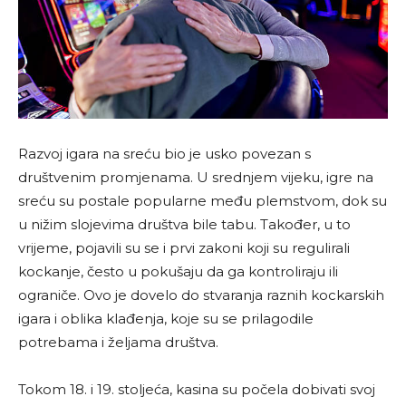
Razvoj igara na sreću bio je usko povezan s
društvenim promjenama. U srednjem vijeku, igre na
sreću su postale popularne među plemstvom, dok su
u nižim slojevima društva bile tabu. Također, u to
vrijeme, pojavili su se i prvi zakoni koji su regulirali
kockanje, često u pokušaju da ga kontroliraju ili
ograniče. Ovo je dovelo do stvaranja raznih kockarskih
igara i oblika klađenja, koje su se prilagodile
potrebama i željama društva.
Tokom 18. i 19. stoljeća, kasina su počela dobivati svoj