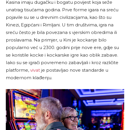
Kasina imaju dugačku i bogatu povijest koja seže
unatrag tisućama godina. Prve forme igara na sreću
pojavile su se u drevnim civilizacijama, kao što su
Kinezi, Egipćani i Rimljani. U tim društvima, igra na
sreću često je bila povezana s vjerskim obredima ili
proslavama. Na primjer, u Kini je kockanje bilo
popularno već u 2300. godini prije nove ere, gdje su
se koristile kocke i kockarske igre kao oblik zabave.
Iako su se igrači povremeno zabavljali i kroz različite
platforme,
vivat
je postavljao nove standarde u
modernom klađenju.