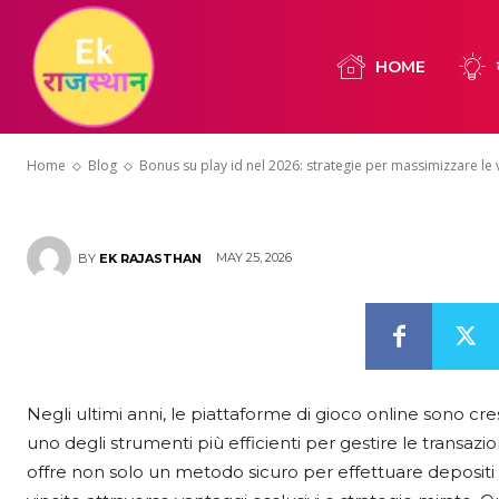
strategie per
HOME
vincite nel ca
Home
Blog
Bonus su play id nel 2026: strategie per massimizzare le vi
MAY 25, 2026
BY
EK RAJASTHAN
Negli ultimi anni, le piattaforme di gioco online sono c
uno degli strumenti più efficienti per gestire le transazion
offre non solo un metodo sicuro per effettuare depositi e