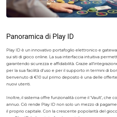
Panoramica di Play ID
Play ID è un innovativo portafoglio elettronico e gatewa
sui siti di gioco online. La sua interfaccia intuitiva perm
garantendo sicurezza e affidabilità. Grazie all’integrazio
per la sua facilità d’uso e per il supporto in termini di 
benvenuto di €10 sul primo deposito è una delle offerte
nuovi utenti.
Inoltre, il sistema offre funzionalità come il ‘Vault’, ch
annuo. Ciò rende Play ID non solo un mezzo di pagame
il proprio capitale. Con la crescente popolarità del gi