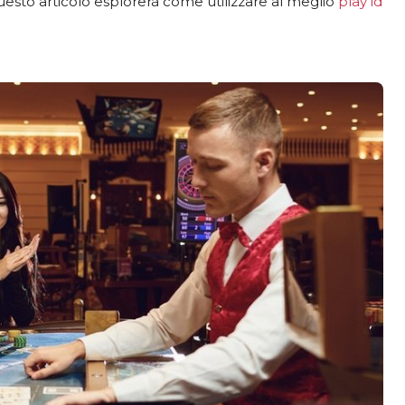
 Questo articolo esplorerà come utilizzare al meglio
play id