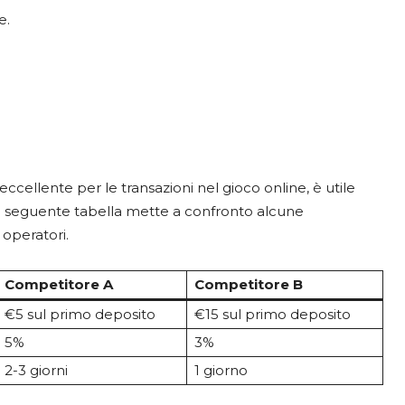
e.
ellente per le transazioni nel gioco online, è utile
 La seguente tabella mette a confronto alcune
 operatori.
Competitore A
Competitore B
€5 sul primo deposito
€15 sul primo deposito
5%
3%
2-3 giorni
1 giorno