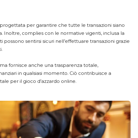
 progettata per garantire che tutte le transazioni siano
a. Inoltre, complies con le normative vigenti, inclusa la
ti possono sentirsi sicuri nell’effettuare transazioni grazie
i.
, ma fornisce anche una trasparenza totale,
nanziari in qualsiasi momento. Ciò contribuisce a
ale per il gioco d’azzardo online.