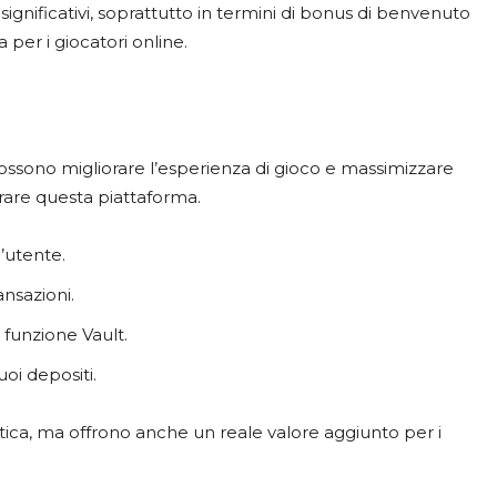
ignificativi, soprattutto in termini di bonus di benvenuto
per i giocatori online.
ossono migliorare l’esperienza di gioco e massimizzare
erare questa piattaforma.
l’utente.
ansazioni.
 funzione Vault.
oi depositi.
tica, ma offrono anche un reale valore aggiunto per i