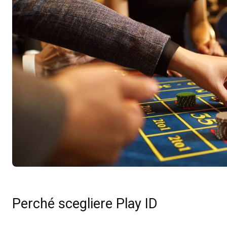
Perché scegliere Play ID