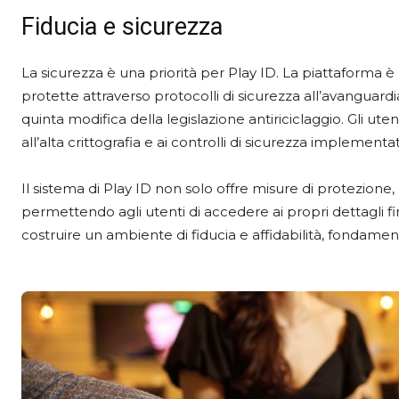
Fiducia e sicurezza
La sicurezza è una priorità per Play ID. La piattaforma è
protette attraverso protocolli di sicurezza all’avanguardi
quinta modifica della legislazione antiriciclaggio. Gli uten
all’alta crittografia e ai controlli di sicurezza implementat
Il sistema di Play ID non solo offre misure di protezione
permettendo agli utenti di accedere ai propri dettagli fi
costruire un ambiente di fiducia e affidabilità, fondament