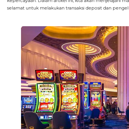
kepercayaan. Dalam artikel ini, kita akan menjelajahi m
selamat untuk melakukan transaksi deposit dan pengel