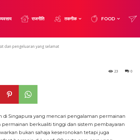
 untuk deposit
व्यवसाय
राजनीति
तकनीक
FOOD
yang selamat
sit dan pengeluaran yang selamat
23
0
n di Singapura yang mencari pengalaman permainan
 permainan berkualiti tinggi dan sistem pembayaran
arkan bukan sahaja keseronokan tetapi juga