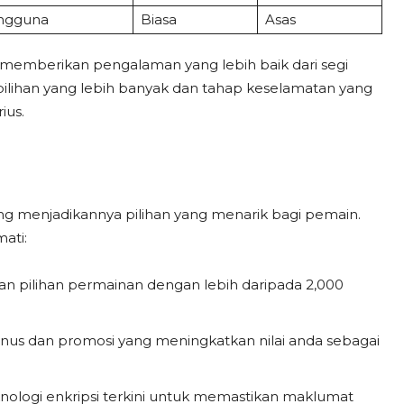
engguna
Biasa
Asas
memberikan pengalaman yang lebih baik dari segi
ilihan yang lebih banyak dan tahap keselamatan yang
ius.
g menjadikannya pilihan yang menarik bagi pemain.
ati:
an pilihan permainan dengan lebih daripada 2,000
s dan promosi yang meningkatkan nilai anda sebagai
ologi enkripsi terkini untuk memastikan maklumat