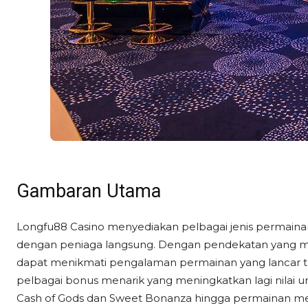
Gambaran Utama
Longfu88 Casino menyediakan pelbagai jenis permaina
dengan peniaga langsung. Dengan pendekatan yang 
dapat menikmati pengalaman permainan yang lancar t
pelbagai bonus menarik yang meningkatkan lagi nilai un
Cash of Gods dan Sweet Bonanza hingga permainan meja 