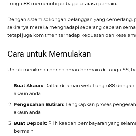
Longfu88 memenuhi pelbagai citarasa pemain.
Dengan sistem sokongan pelanggan yang cemerlang,
sekiranya mereka menghadapi sebarang cabaran semas
tetapi juga komitmen terhadap kepuasan dan keselam
Cara untuk Memulakan
Untuk menikmati pengalaman bermain di Longfu88, beri
Buat Akaun:
Daftar di laman web Longfu88 dengan 
akaun anda.
Pengesahan Butiran:
Lengkapkan proses pengesah
akaun anda.
Buat Deposit:
Pilih kaedah pembayaran yang selama
bermain.