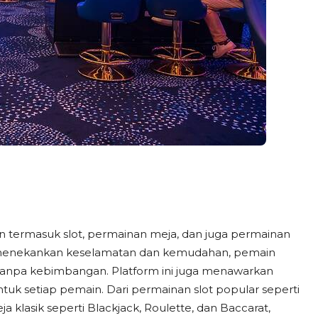
n termasuk slot, permainan meja, dan juga permainan
menekankan keselamatan dan kemudahan, pemain
anpa kebimbangan. Platform ini juga menawarkan
tuk setiap pemain. Dari permainan slot popular seperti
klasik seperti Blackjack, Roulette, dan Baccarat,