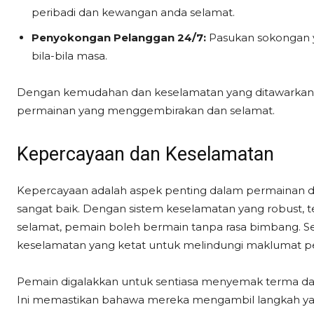
peribadi dan kewangan anda selamat.
Penyokongan Pelanggan 24/7:
Pasukan sokongan y
bila-bila masa.
Dengan kemudahan dan keselamatan yang ditawarkan, 
permainan yang menggembirakan dan selamat.
Kepercayaan dan Keselamatan
Kepercayaan adalah aspek penting dalam permainan 
sangat baik. Dengan sistem keselamatan yang robust, t
selamat, pemain boleh bermain tanpa rasa bimbang. Se
keselamatan yang ketat untuk melindungi maklumat p
Pemain digalakkan untuk sentiasa menyemak terma dan
Ini memastikan bahawa mereka mengambil langkah ya