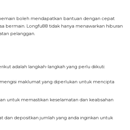
 pemain boleh mendapatkan bantuan dengan cepat
a bermain. Longfu88 tidak hanya menawarkan hiburan
atan pelanggan.
kut adalah langkah-langkah yang perlu diikuti:
mengisi maklumat yang diperlukan untuk mencipta
an untuk memastikan keselamatan dan keabsahan
t dan depositkan jumlah yang anda inginkan untuk