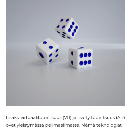
Lisäksi virtuaalitodellisuus (VR) ja lisätty todellisuus (AR)
ovat yleistymässä pelimaailmassa. Nämä teknologiat