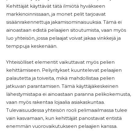
Kehittäjät käyttävät tätä ilmiötä hyväkseen
markkinoinnissaan, ja monet pelit tarjoavat
sisäänrakennettuja jakamisominaisuuksia. Tämä ei
ainoastaan edistä pelaajien sitoutumista, vaan myös
luo yhteisön, jossa pelaajat voivat jakaa vinkkejä ja
temppuja keskenään.
Yhteisölliset elementit vaikuttavat myös pelien
kehittämiseen. Peliyritykset kuuntelevat pelaajien
palautetta ja toiveita, mikä mahdollistaa pelien
jatkuvan parantamisen. Tämä käyttäjäkeskeinen
lähestymistapa ei ainoastaan paranna pelikokemusta,
vaan myös rakentaa lojaalia asiakaskuntaa.
Tulevaisuudessa yhteisön rooli pelimaailmassa tulee
vain kasvamaan, kun kehittäjät panostavat entistä
enemmän vuorovaikutukseen pelaajien kanssa.