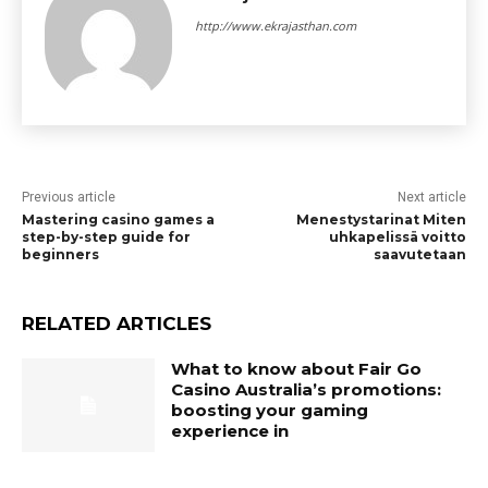
http://www.ekrajasthan.com
Previous article
Next article
Mastering casino games a
Menestystarinat Miten
step-by-step guide for
uhkapelissä voitto
beginners
saavutetaan
RELATED ARTICLES
What to know about Fair Go
Casino Australia’s promotions:
boosting your gaming
experience in