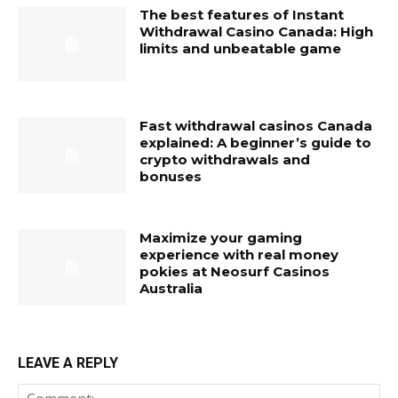
The best features of Instant
Withdrawal Casino Canada: High
limits and unbeatable game
Fast withdrawal casinos Canada
explained: A beginner’s guide to
crypto withdrawals and
bonuses
Maximize your gaming
experience with real money
pokies at Neosurf Casinos
Australia
LEAVE A REPLY