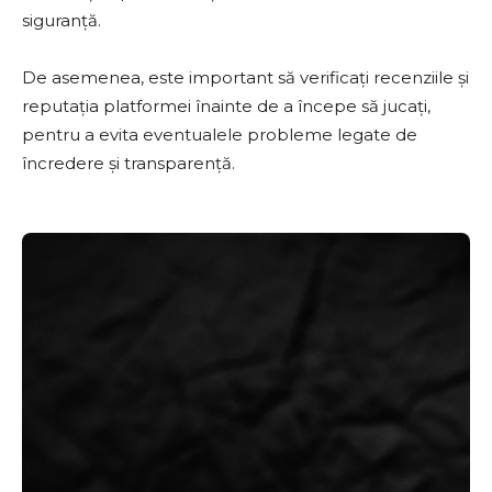
siguranță.
De asemenea, este important să verificați recenziile și
reputația platformei înainte de a începe să jucați,
pentru a evita eventualele probleme legate de
încredere și transparență.