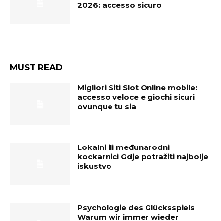
2026: accesso sicuro
MUST READ
Migliori Siti Slot Online mobile:
accesso veloce e giochi sicuri
ovunque tu sia
Lokalni ili međunarodni
kockarnici Gdje potražiti najbolje
iskustvo
Psychologie des Glücksspiels
Warum wir immer wieder