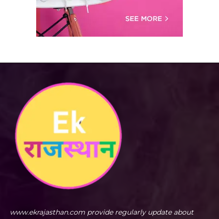
www.ekrajasthan.com provide regularly update about