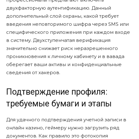
двухфакторную аутентификацию. Данный
дополнительный слой охраны, какой требует
введения неповторимого шифра через SMS или
специфического приложения при каждом входе
в систему. Двухступенчатая верификация
значительно снижает риск неразрешенного
проникновения к личному кабинету и в вавада
оберегает ваши активы и конфиденциальные
сведения от хакеров.
Подтверждение профиля:
требуемые бумаги и этапы
Для удачного подтверждения учетной записи в
онлайн казино, геймеру нужно загрузить ряд
документов. Как правило это фотокопия