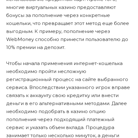
многие виртуальных казино предоставляют
бонусы за пополнение через конкретные
кошельки, что превращает этот метод еще более
выгодным. К примеру, пополнение через
WebMoney способно принести пользователю до
10% премии на депозит.
Чтобы начала применения интернет-кошелька
необходимо пройти несложную
регистрационный процесс на сайте выбранного
сервиса. Впоследствии указанного игрок вправе
связать к аккаунту свою кредитку или внести
деньги в его альтернативными методами. Далее
необходимо подобрать в казино опцию
пополнения через подходящий платежный
сервис и указать объем вклада. Процедура
занимает только несколько минуток, а деньги