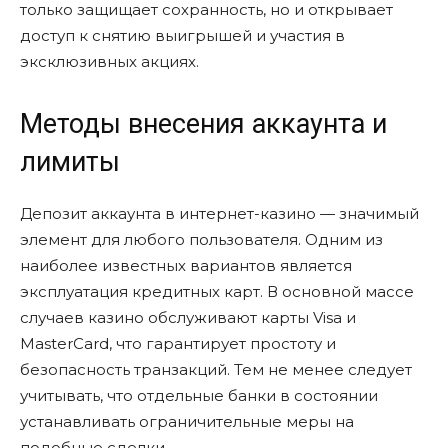
только защищает сохранность, но и открывает
доступ к снятию выигрышей и участия в
эксклюзивных акциях.
Методы внесения аккаунта и
лимиты
Депозит аккаунта в интернет-казино — значимый
элемент для любого пользователя. Одним из
наиболее известных вариантов является
эксплуатация кредитных карт. В основной массе
случаев казино обслуживают карты Visa и
MasterCard, что гарантирует простоту и
безопасность транзакций. Тем не менее следует
учитывать, что отдельные банки в состоянии
устанавливать ограничительные меры на
подобные сделки.