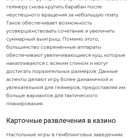
геймеру снова крутить барабан после
неуспешного вращения за небольшую плату.
Такое обеспечивает возможность
усовершенствовать сочетание и увеличить
суммарный выигрыш. Помимо этого,
большинство современные аппараты
обеспечивают увеличивающиеся куш, которые
накапливаются с всяким спином и могут
достигать поразительных размеров. Данные
аспекты делают игру более динамичной и
увлекательной для геймеров, предоставляя им
больше вариантов для тактического
планирования.
Карточные развлечения в казино
Настольные игры в гемблинговых заведениях