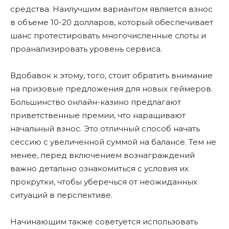
средства. Наилучшим вариантом является взнос
в объеме 10-20 долларов, который обеспечивает
шанс протестировать многочисленные слоты и
проанализировать уровень сервиса.
Вдобавок к этому, того, стоит обратить внимание
на призовые предложения для новых геймеров.
Большинство онлайн-казино предлагают
приветственные премии, что наращивают
начальный взнос. Это отличный способ начать
сессию с увеличенной суммой на балансе. Тем не
менее, перед включением вознаграждений
важно детально ознакомиться с условия их
прокрутки, чтобы уберечься от неожиданных
ситуаций в перспективе.
Начинающим также советуется использовать