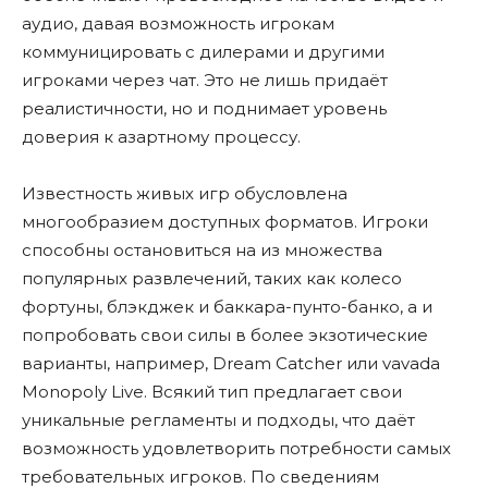
аудио, давая возможность игрокам
коммуницировать с дилерами и другими
игроками через чат. Это не лишь придаёт
реалистичности, но и поднимает уровень
доверия к азартному процессу.
Известность живых игр обусловлена
многообразием доступных форматов. Игроки
способны остановиться на из множества
популярных развлечений, таких как колесо
фортуны, блэкджек и баккара-пунто-банко, а и
попробовать свои силы в более экзотические
варианты, например, Dream Catcher или vavada
Monopoly Live. Всякий тип предлагает свои
уникальные регламенты и подходы, что даёт
возможность удовлетворить потребности самых
требовательных игроков. По сведениям