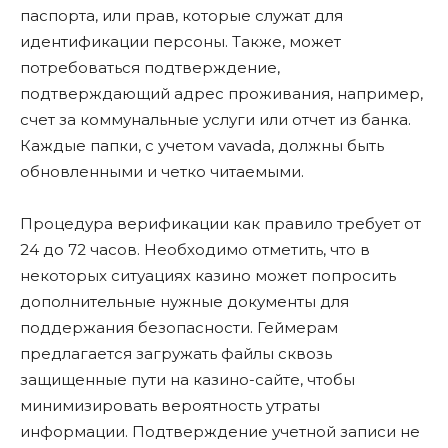
паспорта, или прав, которые служат для
идентификации персоны. Также, может
потребоваться подтверждение,
подтверждающий адрес проживания, например,
счет за коммунальные услуги или отчет из банка.
Каждые папки, с учетом vavada, должны быть
обновленными и четко читаемыми.
Процедура верификации как правило требует от
24 до 72 часов. Необходимо отметить, что в
некоторых ситуациях казино может попросить
дополнительные нужные документы для
поддержания безопасности. Геймерам
предлагается загружать файлы сквозь
защищенные пути на казино-сайте, чтобы
минимизировать вероятность утраты
информации. Подтверждение учетной записи не