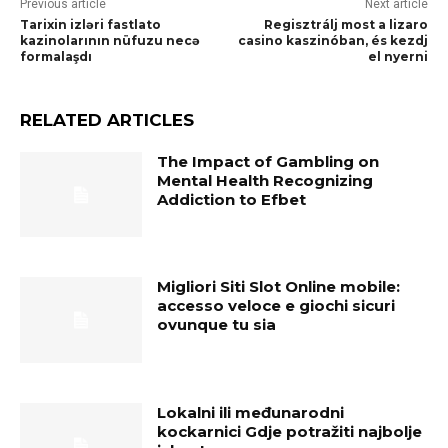
Previous article
Next article
Tarixin izləri fastlato
Regisztrálj most a lizaro
kazinolarının nüfuzu necə
casino kaszinóban, és kezdj
formalaşdı
el nyerni
RELATED ARTICLES
The Impact of Gambling on
Mental Health Recognizing
Addiction to Efbet
Migliori Siti Slot Online mobile:
accesso veloce e giochi sicuri
ovunque tu sia
Lokalni ili međunarodni
kockarnici Gdje potražiti najbolje