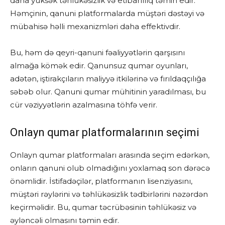
daha yüksək təhlükəsizlik və etibarlılıq təmin edir.
Həmçinin, qanuni platformalarda müştəri dəstəyi və
mübahisə həlli mexanizmləri daha effektivdir.
Bu, həm də qeyri-qanuni fəaliyyətlərin qarşısını
almağa kömək edir. Qanunsuz qumar oyunları,
adətən, iştirakçıların maliyyə itkilərinə və fırıldaqçılığa
səbəb olur. Qanuni qumar mühitinin yaradılması, bu
cür vəziyyətlərin azalmasına töhfə verir.
Onlayn qumar platformalarının seçimi
Onlayn qumar platformaları arasında seçim edərkən,
onların qanuni olub olmadığını yoxlamaq son dərəcə
önəmlidir. İstifadəçilər, platformanın lisenziyasını,
müştəri rəylərini və təhlükəsizlik tədbirlərini nəzərdən
keçirməlidir. Bu, qumar təcrübəsinin təhlükəsiz və
əyləncəli olmasını təmin edir.