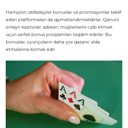
Həmçinin, istifadəçilər bonuslar və promosyonlar təklif
edən platformaları da qiymətləndirməlidirlər. Qanuni
onlayn kazinolar, adətən, müştərilərini cəlb etmək
üçün sərfəli bonus proqramları təqdim edirlər. Bu
bonuslar, oyunçuların daha çox qazanc əldə
etmələrinə kömək edir.