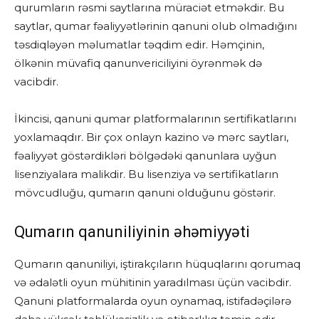
qurumların rəsmi saytlarına müraciət etməkdir. Bu
saytlar, qumar fəaliyyətlərinin qanuni olub olmadığını
təsdiqləyən məlumatlar təqdim edir. Həmçinin,
ölkənin müvafiq qanunvericiliyini öyrənmək də
vacibdir.
İkincisi, qanuni qumar platformalarının sertifikatlarını
yoxlamaqdır. Bir çox onlayn kazino və mərc saytları,
fəaliyyət göstərdikləri bölgədəki qanunlara uyğun
lisenziyalara malikdir. Bu lisenziya və sertifikatların
mövcudluğu, qumarın qanuni olduğunu göstərir.
Qumarın qanuniliyinin əhəmiyyəti
Qumarın qanuniliyi, iştirakçıların hüquqlarını qorumaq
və ədalətli oyun mühitinin yaradılması üçün vacibdir.
Qanuni platformalarda oyun oynamaq, istifadəçilərə