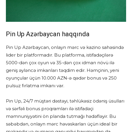
Pin Up Azərbaycan haqqında
Pin Up Azərbaycan, onlayn mərc və kazino sahəsində
lider bir platformadır. Bu platforma, istifadəçilərə
5000-dən çox oyun və 35-dən çox idman növü ilə
geniş əyləncə imkanları təqdim edir. Həmçinin, yeni
oyunçular üçün 10.000 AZN-ə qədər bonus və 250
pulsuz fırlatma imkanı var.
Pin Up, 24/7 müştəri dəstəyi, təhlükəsiz ödəniş üsulları
və sərfəli bonus proqramları ilə istifadəçi
məmnuniyyətini ön planda tutmağı hədəfləyir. Bu
səbəbdən, onlayn mərc həvəskarları üçün ideal bir
məkandır və qumarın qanuniliyi baxımından da