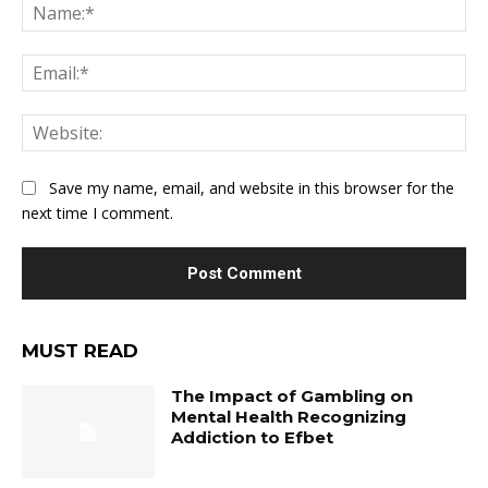
Na
Ema
Web
Save my name, email, and website in this browser for the
next time I comment.
MUST READ
The Impact of Gambling on
Mental Health Recognizing
Addiction to Efbet