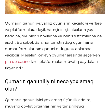
Qumarın qanuniliyi, yalnız oyunların keçirildiyi yerlərə
və platformalara deyil, həmçinin iştirakçıların yaş
həddinə, oyunların növlərinə və bahis sistemlərinə də
aiddir. Bu səbəbdən, hər bir istifadəçi üçün hansı
qumar formalarının qanuni olduğunu anlamaq
vacibdir. Məsələn, onlayn oyunlar arasında seçərkən
pin up casino
kimi platformalar müvafiq qaydalara
riayət edir.
Qumarın qanuniliyini necə yoxlamaq
olar?
Qumarın qanuniliyini yoxlamaq üçün ilk addım,
müvafiq dövlət orqanlarının və tənzimləyici