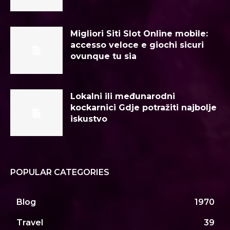
Migliori Siti Slot Online mobile:
accesso veloce e giochi sicuri
ovunque tu sia
Lokalni ili međunarodni
kockarnici Gdje potražiti najbolje
iskustvo
POPULAR CATEGORIES
Blog
1970
Travel
39