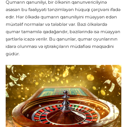
Qumarın qanuniliyi, bir ölkənin qanunvericiliyinə
əsasən bu fəaliyyəti tənzimləyən hüquqi çərçivəni ifadə
edir. Hər ölkədə qumarın qanuniliyini müəyyən edən
müxtəlif normalar və tələblər var. Bəzi ölkələrdə
qumar tamamilə qadağandır, bəzilərində isə müəyyən
şərtlərlə icazə verilir. Bu qanunlar, qumar oyunlarının
idarə olunması və iştirakçıların müdafiəsi məqsədini
güdür.