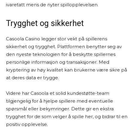
ivaretatt mens de nyter spillopplevelsen.
Trygghet og sikkerhet
Casoola Casino legger stor vekt på spillerens
sikkerhet og trygghet. Plattformen benytter seg av
den nyeste teknologien for å beskytte spillernes
personlige informasjon og transaksjoner. Med
kryptering av høy kvalitet kan brukerne være sikre på
at deres data er trygge.
Videre har Casoola et solid kundestøtte-team
tilgjengelig for å hjelpe spillere med eventuelle
spørsmål eller bekymringer. Dette gir en ekstra
trygghet for de som velger å spille her, og bidrar til en
positiv opplevelse.