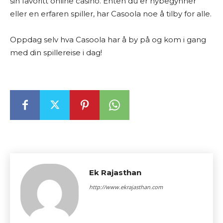
sin favoritt online casino. Enten du er nybegynner
eller en erfaren spiller, har Casoola noe å tilby for alle.
Oppdag selv hva Casoola har å by på og kom i gang
med din spillereise i dag!
Ek Rajasthan
http://www.ekrajasthan.com