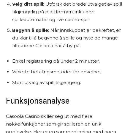
Velg ditt spill:
Utforsk det brede utvalget av spill
tilgjengelig på plattformen, inkludert
spilleautomater og live casino-spill.
Begynn å spille:
Når innskuddet er bekreftet, er
du klar til å begynne å spille og nyte de mange
tilbudene Casoola har å by på.
Enkel registrering på under 2 minutter.
Varierte betalingsmetoder for enkelhet.
Stort utvalg av spill tilgjengelig.
Funksjonsanalyse
Casoola Casino skiller seg ut med flere
nøkkelfunksjoner som gir spilleren en unik
opplevelse. Her er en sammenligning med noen