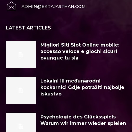
ADMIN@EKRAJASTHAN.COM
LATEST ARTICLES
Migliori Siti Slot Online mobile:
accesso veloce e giochi sicuri
ovunque tu sia
Lokalni ili međunarodni
kockarnici Gdje potražiti najbolje
iskustvo
Psychologie des Glücksspiels
Warum wir immer wieder spielen