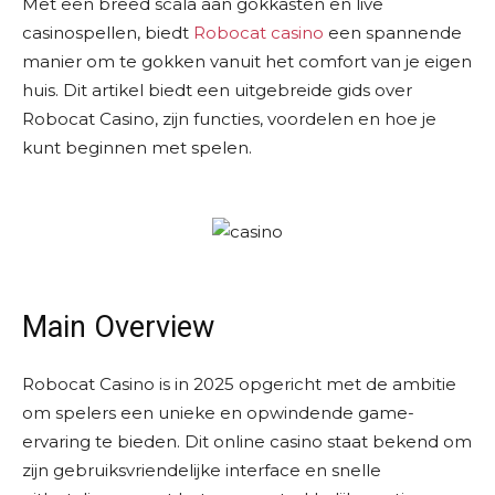
Met een breed scala aan gokkasten en live
casinospellen, biedt
Robocat casino
een spannende
manier om te gokken vanuit het comfort van je eigen
huis. Dit artikel biedt een uitgebreide gids over
Robocat Casino, zijn functies, voordelen en hoe je
kunt beginnen met spelen.
Main Overview
Robocat Casino is in 2025 opgericht met de ambitie
om spelers een unieke en opwindende game-
ervaring te bieden. Dit online casino staat bekend om
zijn gebruiksvriendelijke interface en snelle