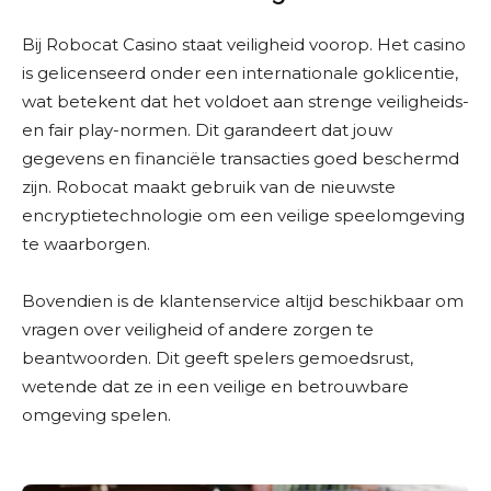
Bij Robocat Casino staat veiligheid voorop. Het casino
is gelicenseerd onder een internationale goklicentie,
wat betekent dat het voldoet aan strenge veiligheids-
en fair play-normen. Dit garandeert dat jouw
gegevens en financiële transacties goed beschermd
zijn. Robocat maakt gebruik van de nieuwste
encryptietechnologie om een veilige speelomgeving
te waarborgen.
Bovendien is de klantenservice altijd beschikbaar om
vragen over veiligheid of andere zorgen te
beantwoorden. Dit geeft spelers gemoedsrust,
wetende dat ze in een veilige en betrouwbare
omgeving spelen.