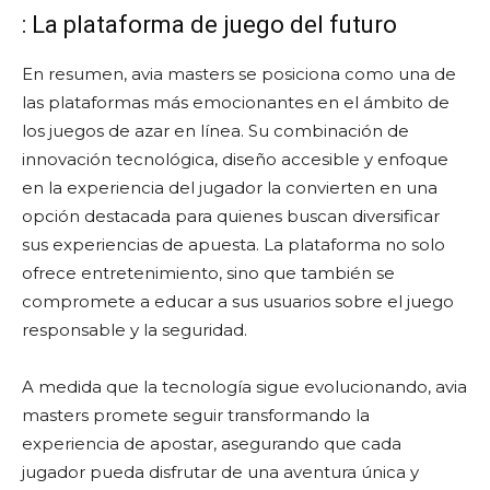
: La plataforma de juego del futuro
En resumen, avia masters se posiciona como una de
las plataformas más emocionantes en el ámbito de
los juegos de azar en línea. Su combinación de
innovación tecnológica, diseño accesible y enfoque
en la experiencia del jugador la convierten en una
opción destacada para quienes buscan diversificar
sus experiencias de apuesta. La plataforma no solo
ofrece entretenimiento, sino que también se
compromete a educar a sus usuarios sobre el juego
responsable y la seguridad.
A medida que la tecnología sigue evolucionando, avia
masters promete seguir transformando la
experiencia de apostar, asegurando que cada
jugador pueda disfrutar de una aventura única y