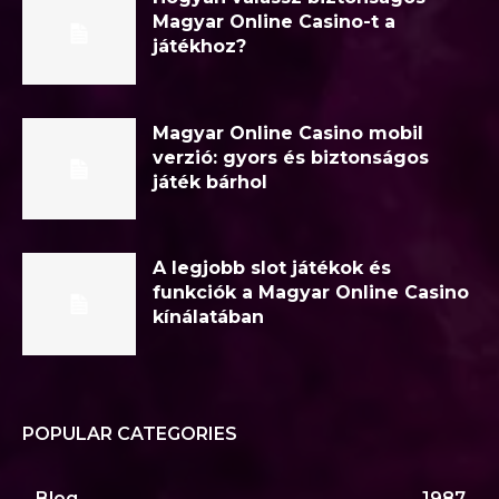
Magyar Online Casino-t a
játékhoz?
Magyar Online Casino mobil
verzió: gyors és biztonságos
játék bárhol
A legjobb slot játékok és
funkciók a Magyar Online Casino
kínálatában
POPULAR CATEGORIES
Blog
1987