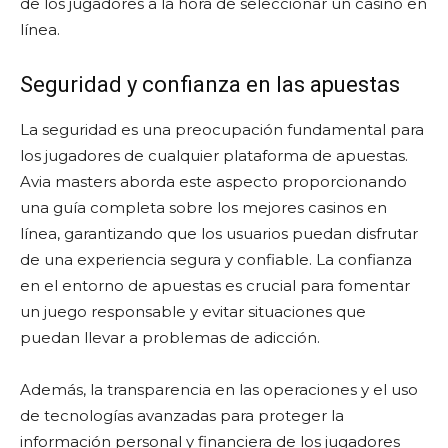
de los jugadores a la hora de seleccionar un casino en
línea.
Seguridad y confianza en las apuestas
La seguridad es una preocupación fundamental para
los jugadores de cualquier plataforma de apuestas.
Avia masters aborda este aspecto proporcionando
una guía completa sobre los mejores casinos en
línea, garantizando que los usuarios puedan disfrutar
de una experiencia segura y confiable. La confianza
en el entorno de apuestas es crucial para fomentar
un juego responsable y evitar situaciones que
puedan llevar a problemas de adicción.
Además, la transparencia en las operaciones y el uso
de tecnologías avanzadas para proteger la
información personal y financiera de los jugadores