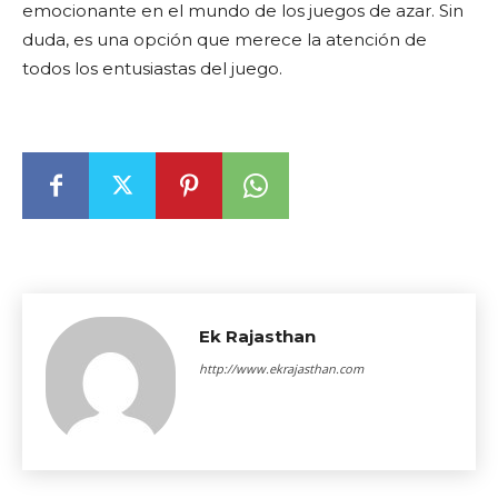
emocionante en el mundo de los juegos de azar. Sin
duda, es una opción que merece la atención de
todos los entusiastas del juego.
Ek Rajasthan
http://www.ekrajasthan.com