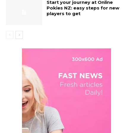
Start your journey at Online
Pokies NZ: easy steps for new
players to get