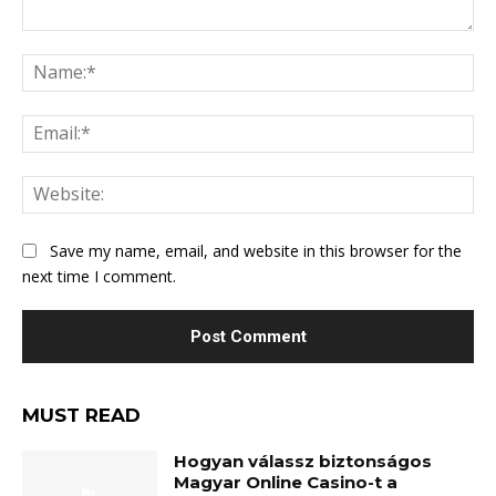
Comment:
Na
Ema
Web
Save my name, email, and website in this browser for the
next time I comment.
MUST READ
Hogyan válassz biztonságos
Magyar Online Casino-t a