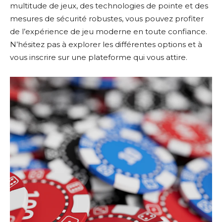
multitude de jeux, des technologies de pointe et des
mesures de sécurité robustes, vous pouvez profiter
de l’expérience de jeu moderne en toute confiance.
N’hésitez pas à explorer les différentes options et à
vous inscrire sur une plateforme qui vous attire.