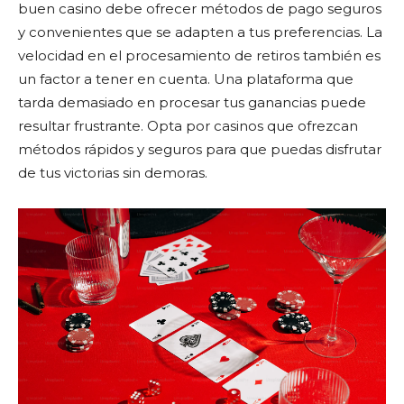
buen casino debe ofrecer métodos de pago seguros
y convenientes que se adapten a tus preferencias. La
velocidad en el procesamiento de retiros también es
un factor a tener en cuenta. Una plataforma que
tarda demasiado en procesar tus ganancias puede
resultar frustrante. Opta por casinos que ofrezcan
métodos rápidos y seguros para que puedas disfrutar
de tus victorias sin demoras.