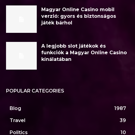
Magyar Online Casino mobil
verzió: gyors és biztonságos
játék bárhol
A legjobb slot játékok és
funkciók a Magyar Online Casino
kínálatában
POPULAR CATEGORIES
Blog
1987
Travel
39
Politics
10