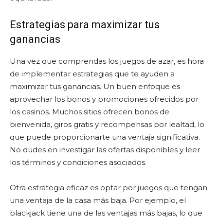
Estrategias para maximizar tus
ganancias
Una vez que comprendas los juegos de azar, es hora
de implementar estrategias que te ayuden a
maximizar tus ganancias. Un buen enfoque es
aprovechar los bonos y promociones ofrecidos por
los casinos. Muchos sitios ofrecen bonos de
bienvenida, giros gratis y recompensas por lealtad, lo
que puede proporcionarte una ventaja significativa.
No dudes en investigar las ofertas disponibles y leer
los términos y condiciones asociados.
Otra estrategia eficaz es optar por juegos que tengan
una ventaja de la casa más baja. Por ejemplo, el
blackjack tiene una de las ventajas más bajas, lo que