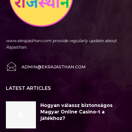
www.ekrajasthan.com provide regularly update about
Rajasthan.
ADMIN@EKRAJASTHAN.COM
LATEST ARTICLES
Hogyan válassz biztonságos
Magyar Online Casino-t a
játékhoz?