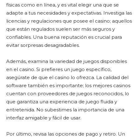
físicas como en línea, y es vital elegir una que se
adapte a tus necesidades y expectativas. Investiga las
licencias y regulaciones que posee el casino; aquellos
que están regulados suelen ser más seguros y
confiables. Una buena reputación es crucial para
evitar sorpresas desagradables.
Además, examina la variedad de juegos disponibles
en el casino. Si prefieres un juego específico,
asegúrate de que el casino lo ofrezca. La calidad del
software también es importante; los mejores casinos
cuentan con proveedores de juegos reconocidos, lo
que garantiza una experiencia de juego fluida y
entretenida. No subestimes la importancia de una
interfaz amigable y fácil de usar.
Por último, revisa las opciones de pago y retiro. Un