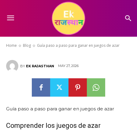
Guía paso a paso para ganar en
juegos de azar
Home
Blog
Guía paso a paso para ganar en juegos de azar
MAY 27, 2026
BY
EK RAJASTHAN
Guía paso a paso para ganar en juegos de azar
Comprender los juegos de azar