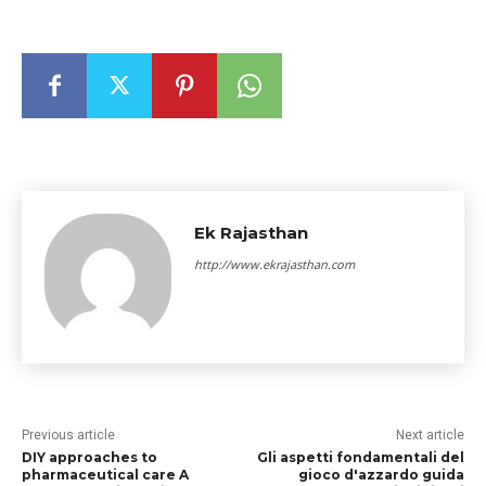
Ek Rajasthan
http://www.ekrajasthan.com
Previous article
Next article
DIY approaches to
Gli aspetti fondamentali del
pharmaceutical care A
gioco d'azzardo guida