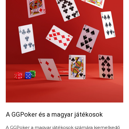
A GGPoker és a magyar játékosok
A GGPoker a magyar játékosok számára kiemelkedő