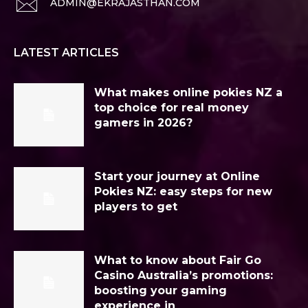
ADMIN@EKRAJASTHAN.COM
LATEST ARTICLES
What makes online pokies NZ a
top choice for real money
gamers in 2026?
Start your journey at Online
Pokies NZ: easy steps for new
players to get
What to know about Fair Go
Casino Australia’s promotions:
boosting your gaming
experience in