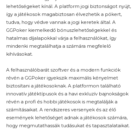
lehetőségeket kínál. A platform jogi biztonságot nyújt,
így a játékosok magabiztosan élvezhetik a pókert,
tudva, hogy védve vannak a jogi keretek által. A
GGPoker kiemelkedő bónuszlehetőségekkel és
hatalmas díjalapokkal várja a felhasználókat, így
mindenki megtalálhatja a számára megfelelő
kihívásokat.
A felhasználóbarát szoftver és a modern funkciók
révén a GGPoker igyekszik maximális kényelmet
biztosítani a játékosoknak. A platformon található
innovatív játéktípusok és a havi exkluzív bajnokságok
révén a profi és hobbi játékosok is megtalálják a
számításaikat. A rendszeres versenyek és az élő
események lehetőséget adnak a játékosok számára,
hogy megmutathassák tudásukat és tapasztalataikat.