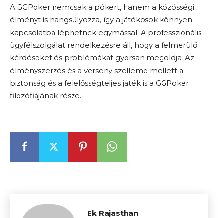
A GGPoker nemcsak a pókert, hanem a közösségi
élményt is hangsúlyozza, így a játékosok könnyen
kapcsolatba léphetnek egymással. A professzionális
ügyfélszolgálat rendelkezésre áll, hogy a felmerülő
kérdéseket és problémákat gyorsan megoldja. Az
élményszerzés és a verseny szelleme mellett a
biztonság és a felelősségteljes játék is a GGPoker
filozófiájának része.
Ek Rajasthan