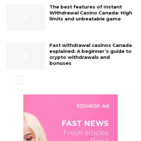
The best features of Instant
Withdrawal Casino Canada: High
limits and unbeatable game
Fast withdrawal casinos Canada
explained: A beginner’s guide to
crypto withdrawals and
bonuses