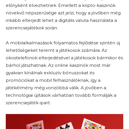
előnyként élvezhetnek. Emellett a kripto-kaszinók
növekvő népszerűsége azt jelzi, hogy a jövőben még
inkább elterjedt lehet a digitális valuta használata a
szerencsejátékok során.
A mobilalkalmazások folyamatos fejlődése szintén új
lehetőségeket teremt a játékosok számára. Az
okostelefonok elterjedésével a játékosok bármikor és
bárhol játszhatnak. Az online kaszinók most már
gyakran kínálnak exkluzív bónuszokat és
promóciókat a mobil felhasználóknak, így a
játékélmény még vonzóbbá válik. A jövőben a
technológiai újítások várhatóan tovább formálják a
szerencsejáték ipart.