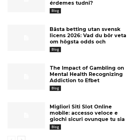
érdemes tudni?
Blog
Bästa betting utan svensk
licens 2026: Vad du bör veta
om högsta odds och
Blog
The Impact of Gambling on
Mental Health Recognizing
Addiction to Efbet
Blog
Migliori Siti Slot Online
mobile: accesso veloce e
giochi sicuri ovunque tu sia
Blog