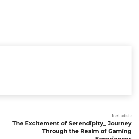
Next article
The Excitement of Serendipity_ Journey
Through the Realm of Gaming