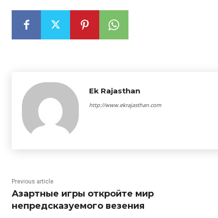
Ek Rajasthan
http://www.ekrajasthan.com
Previous article
Азартные игры откройте мир
непредсказуемого везения