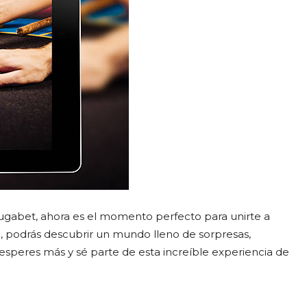
Jugabet, ahora es el momento perfecto para unirte a
, podrás descubrir un mundo lleno de sorpresas,
 esperes más y sé parte de esta increíble experiencia de