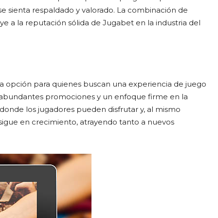
e sienta respaldado y valorado. La combinación de
e a la reputación sólida de Jugabet en la industria del
a opción para quienes buscan una experiencia de juego
 abundantes promociones y un enfoque firme en la
 donde los jugadores pueden disfrutar y, al mismo
sigue en crecimiento, atrayendo tanto a nuevos