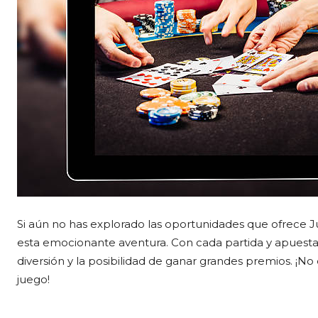
Si aún no has explorado las oportunidades que ofrece 
esta emocionante aventura. Con cada partida y apuesta
diversión y la posibilidad de ganar grandes premios. ¡No
juego!