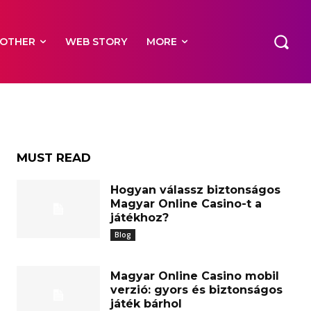
e e
OTHER
WEB STORY
MORE
MUST READ
Hogyan válassz biztonságos
Magyar Online Casino-t a
játékhoz?
Blog
Magyar Online Casino mobil
verzió: gyors és biztonságos
játék bárhol