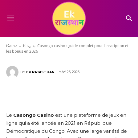
Casongo casino : guide complet
pour l’inscription et les bonus
en 2026
Home
Blog
Casongo casino : guide complet pour l'inscription et
les bonus en 2026
MAY 26, 2026
BY
EK RAJASTHAN
Le
Casongo Casino
est une plateforme de jeux en
ligne qui a été lancée en 2021 en République
Démocratique du Congo. Avec une large variété de