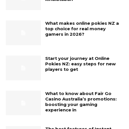
What makes online pokies NZ a
top choice for real money
gamers in 2026?
Start your journey at Online
Pokies NZ: easy steps for new
players to get
What to know about Fair Go
Casino Australia’s promotions:
boosting your gaming
experience in
The best features of Instant