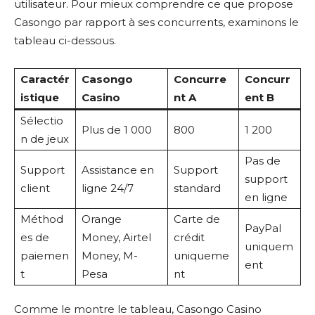
utilisateur. Pour mieux comprendre ce que propose
Casongo par rapport à ses concurrents, examinons le
tableau ci-dessous.
Caractér
Casongo
Concurre
Concurr
istique
Casino
nt A
ent B
Sélectio
Plus de 1 000
800
1 200
n de jeux
Pas de
Support
Assistance en
Support
support
client
ligne 24/7
standard
en ligne
Méthod
Orange
Carte de
PayPal
es de
Money, Airtel
crédit
uniquem
paiemen
Money, M-
uniqueme
ent
t
Pesa
nt
Comme le montre le tableau, Casongo Casino