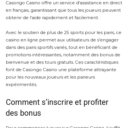
Casongo Casino offre un service d’assistance en direct
en français, garantissant que tous les joueurs peuvent
obtenir de l’aide rapidement et facilement.
Avec le soutien de plus de 25 sports pour les paris, ce
casino en ligne permet aux utilisateurs de s’engager
dans des paris sportifs variés, tout en bénéficiant de
promotions intéressantes, notamment des bonus de
bienvenue et des tours gratuits. Ces caractéristiques
font de Casongo Casino une plateforme attrayante
pour les nouveaux joueurs et les parieurs
expérimentés.
Comment s’inscrire et profiter
des bonus
Pour commencer à jouer sur Casongo Casino, il suffit