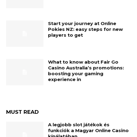
Start your journey at Online
Pokies NZ: easy steps for new
players to get
What to know about Fair Go
Casino Australia’s promotions:
boosting your gaming
experience in
MUST READ
A legjobb slot játékok és
funkciók a Magyar Online Casino
kínálatában