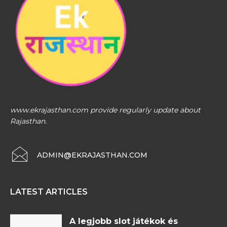
www.ekrajasthan.com provide regularly update about
Rajasthan.
ADMIN@EKRAJASTHAN.COM
LATEST ARTICLES
A legjobb slot játékok és