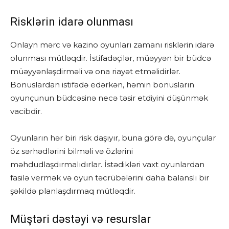
Risklərin idarə olunması
Onlayn mərc və kazino oyunları zamanı risklərin idarə
olunması mütləqdir. İstifadəçilər, müəyyən bir büdcə
müəyyənləşdirməli və ona riayət etməlidirlər.
Bonuslardan istifadə edərkən, həmin bonusların
oyunçunun büdcəsinə necə təsir etdiyini düşünmək
vacibdir.
Oyunların hər biri risk daşıyır, buna görə də, oyunçular
öz sərhədlərini bilməli və özlərini
məhdudlaşdırmalıdırlar. İstədikləri vaxt oyunlardan
fasilə vermək və oyun təcrübələrini daha balanslı bir
şəkildə planlaşdırmaq mütləqdir.
Müştəri dəstəyi və resurslar