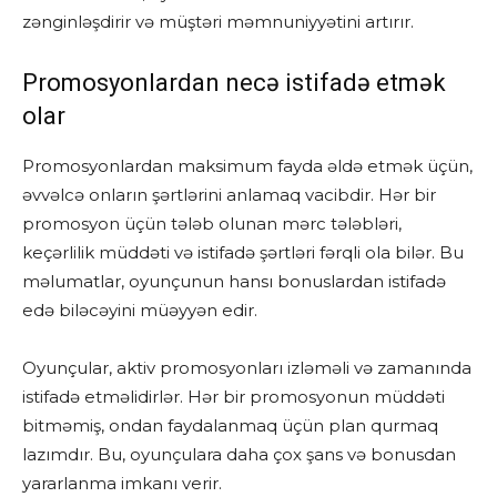
zənginləşdirir və müştəri məmnuniyyətini artırır.
Promosyonlardan necə istifadə etmək
olar
Promosyonlardan maksimum fayda əldə etmək üçün,
əvvəlcə onların şərtlərini anlamaq vacibdir. Hər bir
promosyon üçün tələb olunan mərc tələbləri,
keçərlilik müddəti və istifadə şərtləri fərqli ola bilər. Bu
məlumatlar, oyunçunun hansı bonuslardan istifadə
edə biləcəyini müəyyən edir.
Oyunçular, aktiv promosyonları izləməli və zamanında
istifadə etməlidirlər. Hər bir promosyonun müddəti
bitməmiş, ondan faydalanmaq üçün plan qurmaq
lazımdır. Bu, oyunçulara daha çox şans və bonusdan
yararlanma imkanı verir.