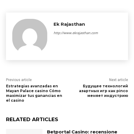
Ek Rajasthan
http://www.ekrajasthan.com
Previous article
Next article
Estrategias avanzadas en
Будущее технологий
Mayan Palace casino Cómo
азартных игр как pinco
maximizar tus ganancias en
меняет индустрию
el casino
RELATED ARTICLES
Betportal Casino: recensione