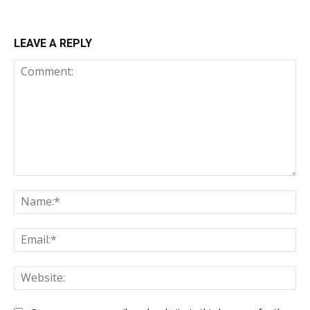
LEAVE A REPLY
Comment:
Na
Ema
Web