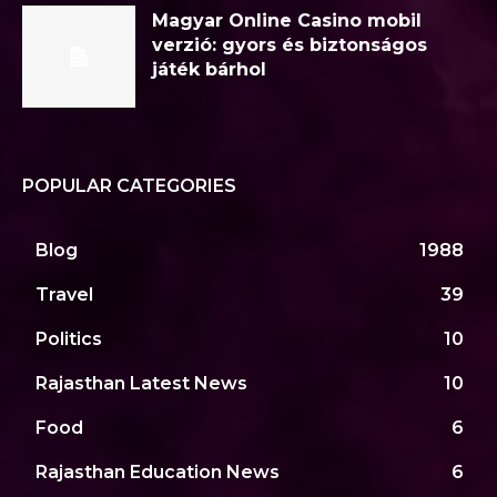
Magyar Online Casino mobil
verzió: gyors és biztonságos
játék bárhol
POPULAR CATEGORIES
Blog
1988
Travel
39
Politics
10
Rajasthan Latest News
10
Food
6
Rajasthan Education News
6