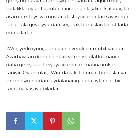
geniş bonus və promosyon imkanları təqdim edir,
beləliklə, oyun təcrübələrini zənginləşdirir. İstifadəçilər,
asan interfeys və müştəri dəstəyi xidmətləri sayəsində
rahatlıqla qeydiyyatdan keçərək bonuslardan istifadə
edə bilərlər.
1Win, yerli oyunçular üçün əlverişli bir mühit yaradır.
Azərbaycan dilində dəstək verməsi, platformanın
daha geniş auditoriyaya xidmət etməsinə imkan
tanıyır. Oyunçular, 1Win-də təklif olunan bonuslar və
promosyonlardan faydalanaraq daha əyləncəli bir
təcrübə yaşaya bilərlər.