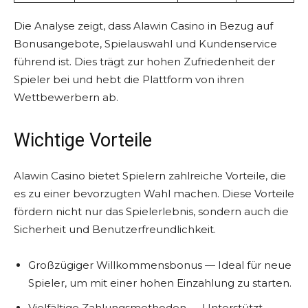
Die Analyse zeigt, dass Alawin Casino in Bezug auf
Bonusangebote, Spielauswahl und Kundenservice
führend ist. Dies trägt zur hohen Zufriedenheit der
Spieler bei und hebt die Plattform von ihren
Wettbewerbern ab.
Wichtige Vorteile
Alawin Casino bietet Spielern zahlreiche Vorteile, die
es zu einer bevorzugten Wahl machen. Diese Vorteile
fördern nicht nur das Spielerlebnis, sondern auch die
Sicherheit und Benutzerfreundlichkeit.
Großzügiger Willkommensbonus — Ideal für neue
Spieler, um mit einer hohen Einzahlung zu starten.
Vielfältige Zahlungsmethoden — Unterstützt