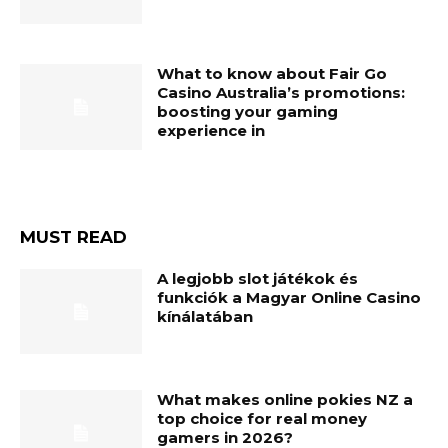
What to know about Fair Go
Casino Australia’s promotions:
boosting your gaming
experience in
MUST READ
A legjobb slot játékok és
funkciók a Magyar Online Casino
kínálatában
What makes online pokies NZ a
top choice for real money
gamers in 2026?