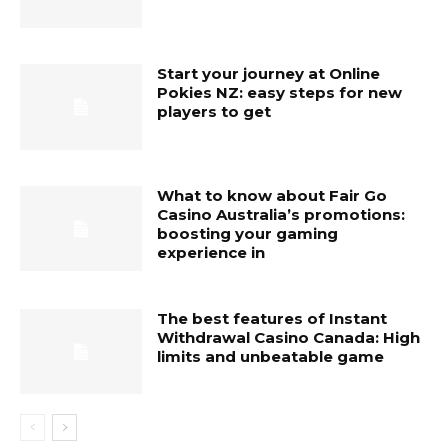
Start your journey at Online
Pokies NZ: easy steps for new
players to get
What to know about Fair Go
Casino Australia’s promotions:
boosting your gaming
experience in
The best features of Instant
Withdrawal Casino Canada: High
limits and unbeatable game