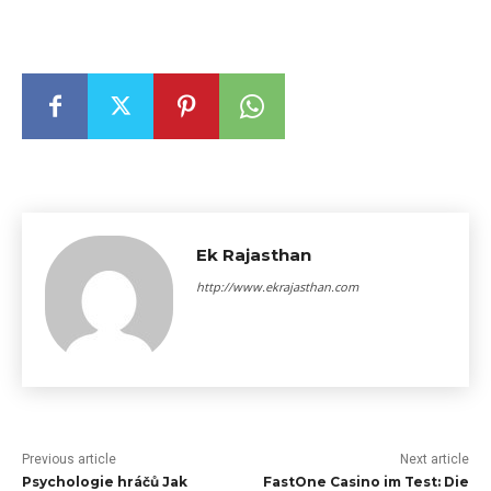
Ek Rajasthan
http://www.ekrajasthan.com
Previous article
Next article
Psychologie hráčů Jak
FastOne Casino im Test: Die