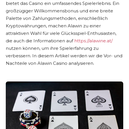
bietet das Casino ein umfassendes Spielerlebnis. Ein
großzügiger Willkommensbonus und eine breite
Palette von Zahlungsmethoden, einschließlich
Kryptowährungen, machen Alawin zu einer
attraktiven Wahl für viele Glücksspiel-Enthusiasten,
die auch die Informationen auf
https://alawine.at/
nutzen können, um ihre Spielerfahrung zu
verbessern. In diesem Artikel werden wir die Vor- und
Nachteile von Alawin Casino analysieren.