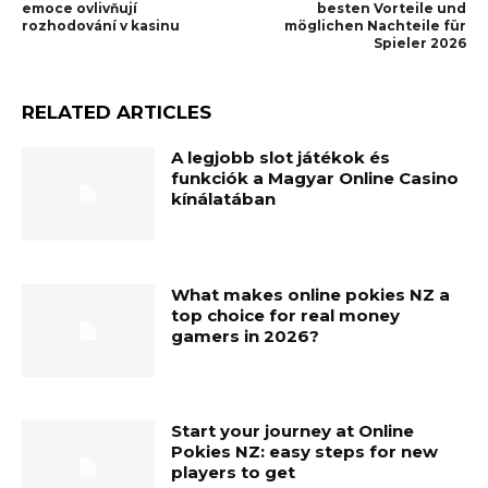
emoce ovlivňují
besten Vorteile und
rozhodování v kasinu
möglichen Nachteile für
Spieler 2026
RELATED ARTICLES
A legjobb slot játékok és
funkciók a Magyar Online Casino
kínálatában
What makes online pokies NZ a
top choice for real money
gamers in 2026?
Start your journey at Online
Pokies NZ: easy steps for new
players to get