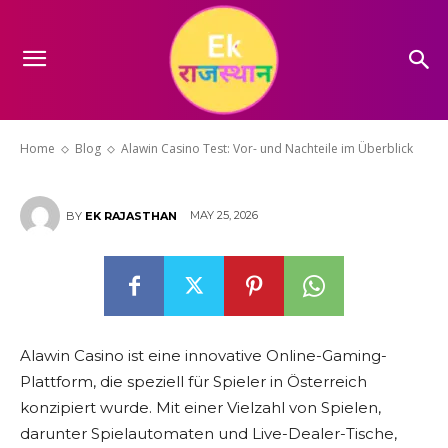
Alawin Casino Test: Vor- und
Nachteile im Überblick
Home
Blog
Alawin Casino Test: Vor- und Nachteile im Überblick
MAY 25, 2026
BY
EK RAJASTHAN
Alawin Casino ist eine innovative Online-Gaming-
Plattform, die speziell für Spieler in Österreich
konzipiert wurde. Mit einer Vielzahl von Spielen,
darunter Spielautomaten und Live-Dealer-Tische,