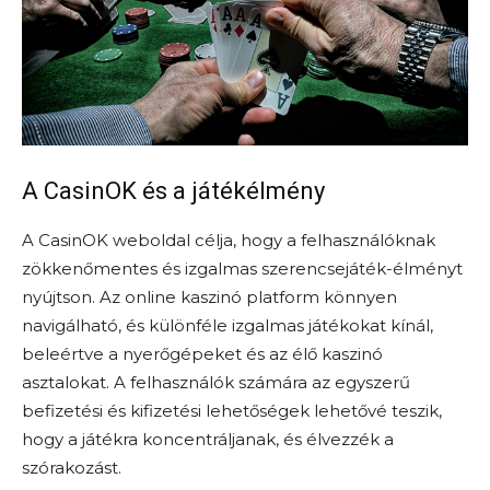
A CasinOK és a játékélmény
A CasinOK weboldal célja, hogy a felhasználóknak
zökkenőmentes és izgalmas szerencsejáték-élményt
nyújtson. Az online kaszinó platform könnyen
navigálható, és különféle izgalmas játékokat kínál,
beleértve a nyerőgépeket és az élő kaszinó
asztalokat. A felhasználók számára az egyszerű
befizetési és kifizetési lehetőségek lehetővé teszik,
hogy a játékra koncentráljanak, és élvezzék a
szórakozást.