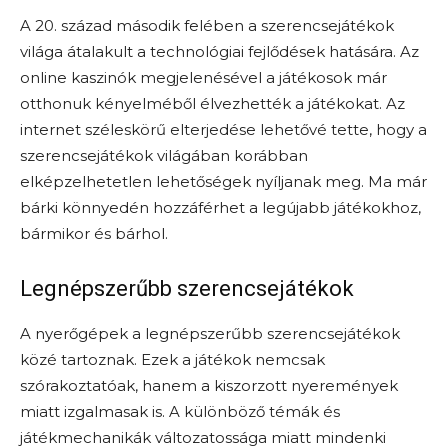
A 20. század második felében a szerencsejátékok
világa átalakult a technológiai fejlődések hatására. Az
online kaszinók megjelenésével a játékosok már
otthonuk kényelméből élvezhették a játékokat. Az
internet széleskörű elterjedése lehetővé tette, hogy a
szerencsejátékok világában korábban
elképzelhetetlen lehetőségek nyíljanak meg. Ma már
bárki könnyedén hozzáférhet a legújabb játékokhoz,
bármikor és bárhol.
Legnépszerűbb szerencsejátékok
A nyerőgépek a legnépszerűbb szerencsejátékok
közé tartoznak. Ezek a játékok nemcsak
szórakoztatóak, hanem a kiszorzott nyeremények
miatt izgalmasak is. A különböző témák és
játékmechanikák változatossága miatt mindenki