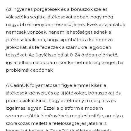
Az ingyenes pörgetések és a bónuszok széles
választéka segíti a játékosokat abban, hogy még
nagyobb élményben részesüljenek. Ezek az ajánlatok
nemcsak vonzóak, hanem lehetőséget adnak a
játékosoknak arra, hogy kipróbálják a különböző
játékokat, és felfedezzék a számukra legjobban
tetszőket. Az ügyfélszolgálat 0-24 órában elérhető,
így a felhasználók bármikor kérhetnek segítséget, ha
problémáik adódnak.
A CasinOK folyamatosan figyelemmel kíséri a
játékosok igényeit, és az új játékokat, bónuszokat és
promóciókat kínál, hogy az élmény mindig friss és
izgalmas legyen. Ezzel a platform a modern
szerencsejáték élményének megtestesítője, amely a
szórakozás mellett a felelősségteljes játékra is
hangsúlyt helyez. A CasinOK tökéletes választás