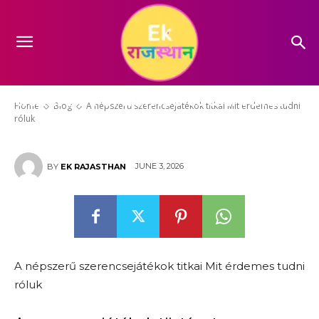
A népszerű szerencsejátékok
titkai Mit érdemes tudni róluk
Home
Blog
A népszerű szerencsejátékok titkai Mit érdemes tudni
róluk
JUNE 3, 2026
BY
EK RAJASTHAN
A népszerű szerencsejátékok titkai Mit érdemes tudni
róluk