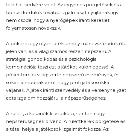
találhat kedvére valót. Az ingyenes pörgetések és a
bónuszfordulók további izgalmakat nyújtanak, így
nem csoda, hogy a nyerőgépek iránti kereslet
folyamatosan növekszik.
A póker is egy olyan játék, amely már évszázadok óta
jelen van, és a világ számos részén népszerű. A
stratégiai gondolkodás és a pszichológia
kombinációja teszi ezt a játékot különlegessé. A
póker tornák világszerte népszerű események, és
sokan álmodnak arról, hogy profi játékosokká
váljanak. A játék iránti szenvedély és a versenyhelyzet
adta izgalom hozzájárul a népszerűségéhez.
A rulett, a kaszinók klasszikusa, szintén nagy
népszerűségnek örvend. A rulettkerék pörgetése és
a tétel helye a játékosok izgalmát fokozza. Az