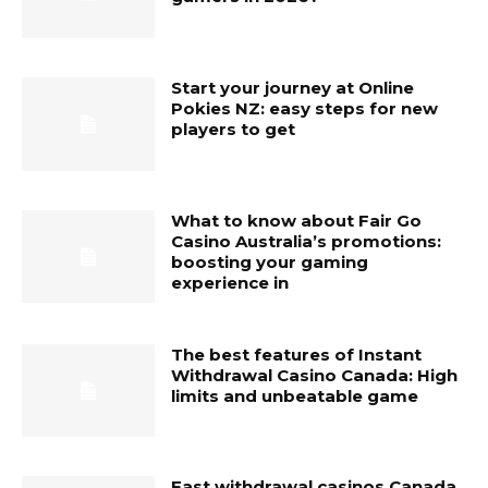
Start your journey at Online
Pokies NZ: easy steps for new
players to get
What to know about Fair Go
Casino Australia’s promotions:
boosting your gaming
experience in
The best features of Instant
Withdrawal Casino Canada: High
limits and unbeatable game
Fast withdrawal casinos Canada