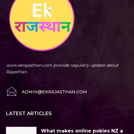
www.ekrajasthan.com provide regularly update about
Rajasthan.
ADMIN@EKRAJASTHAN.COM
LATEST ARTICLES
What makes online pokies NZ a