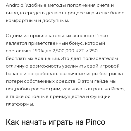
Android. Удобные методы пополнения счета и
вывода средств делают процесс игры еще более
комфортным и доступным.
Одним из привлекательных аспектов Pinco
является приветственный бонус, который
составляет 150% до 2,500,000 KZT и 250
бесплатных вращений. Это дает пользователям
отличную возможность увеличить свой игровой
баланс и попробовать различные игры без риска
потери собственных средств. В этом гайде мы
подробно рассмотрим, как начать играть на Pinco,
а также основные преимущества и функции
платформы.
Как начать играть на Pinco