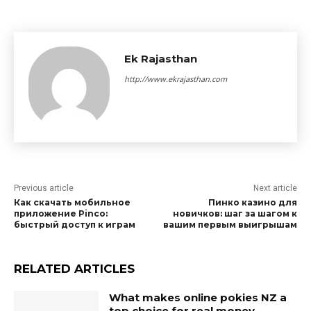
Ek Rajasthan
http://www.ekrajasthan.com
Previous article
Next article
Как скачать мобильное
Пинко казино для
приложение Pinco:
новичков: шаг за шагом к
быстрый доступ к играм
вашим первым выигрышам
RELATED ARTICLES
What makes online pokies NZ a
top choice for real money