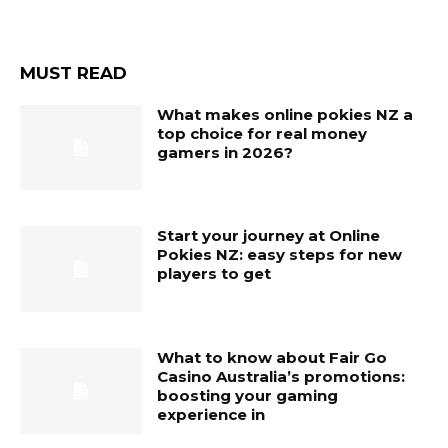
MUST READ
What makes online pokies NZ a
top choice for real money
gamers in 2026?
Start your journey at Online
Pokies NZ: easy steps for new
players to get
What to know about Fair Go
Casino Australia’s promotions:
boosting your gaming
experience in