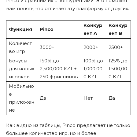
Pinco и сравним их с конкурентами. Это поможет
вам понять, что отличает эту платформу от других.
Конкур
Конкур
Функция
Pinco
ент A
ент B
Количест
3000+
2000+
2500+
во игр
Бонусы
150% до
100% до
125% до
для новых
2,500,000 KZT +
1,000,00
1,500,00
игроков
250 фриспинов
0 KZT
0 KZT
Мобильно
е
Да
Нет
Да
приложен
ие
Как видно из таблицы, Pinco предлагает не только
большее количество игр, но и более