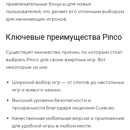
привлекательные бонусы для новых
пользователей, что делает его отличным выбором
для начинающих игроков.
Ключевые преимущества Pinco
Существует множество причин, по которым стоит
выбрать Pinco для своих азартных игр. Вот
некоторые из них:
Широкий выбор игр — от слотов до настольных
игр и живого казино.
Высокий уровень безопасности и
прозрачности благодаря лицензии Curacao.
Качественная мобильная версия и приложения
для удобной игры в любом месте.