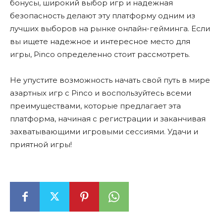
бонусы, широкий выбор игр и надежная
безопасность делают эту платформу одним из
лучших выборов на рынке онлайн-гейминга. Если
вы ищете надежное и интересное место для
игры, Pinco определенно стоит рассмотреть.
Не упустите возможность начать свой путь в мире
азартных игр с Pinco и воспользуйтесь всеми
преимуществами, которые предлагает эта
платформа, начиная с регистрации и заканчивая
захватывающими игровыми сессиями. Удачи и
приятной игры!