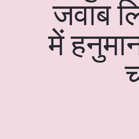
जवाब लि
में हनु
च