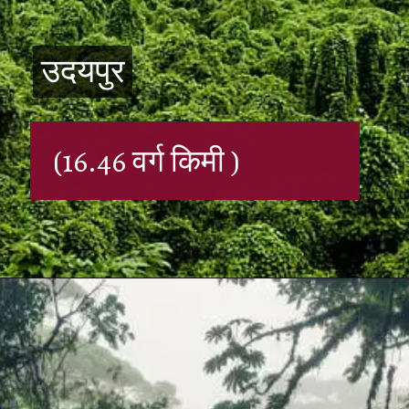
उदयपुर
उदयपुर
(16.46 वर्ग किमी )