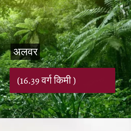
अलवर
अलवर
(16.39 वर्ग किमी )