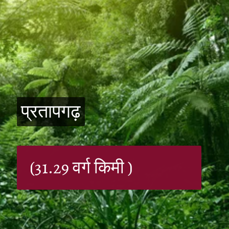
प्रतापगढ़
प्रतापगढ़
(31.29 वर्ग किमी )