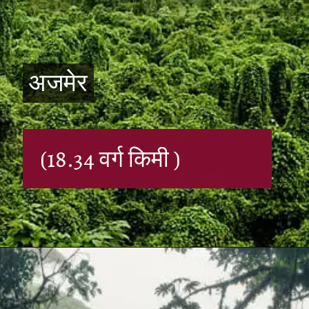
अजमेर
अजमेर
(18.34 वर्ग किमी )