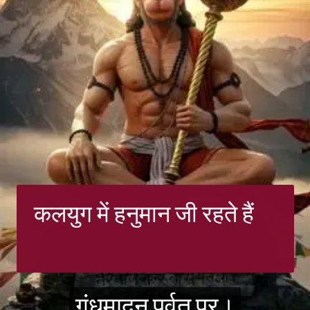
कलयुग में हनुमान जी रहते हैं
गंधमादन पर्वत पर।
गंधमादन पर्वत पर।