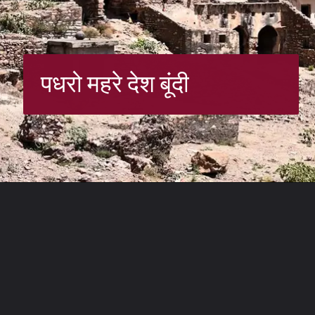
पधरो महरे देश बूंदी