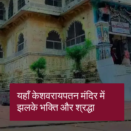
यहाँ केशवरायपतन मंदिर में
झलके भक्ति और श्रद्धा