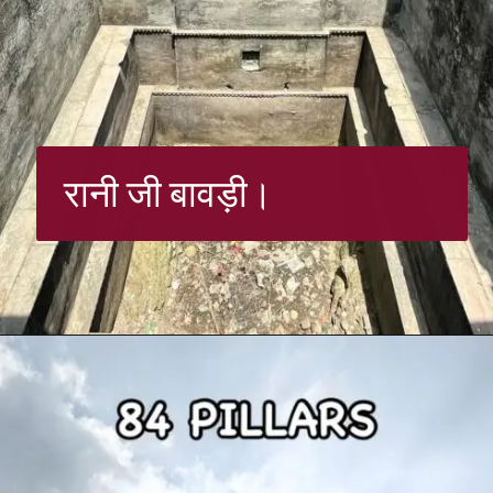
रानी जी बावड़ी।