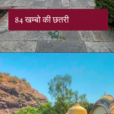
84 खम्बो की छतरी