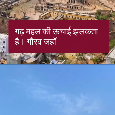
गढ़ महल की ऊचाई झलकता
है। गौरव जहॉ