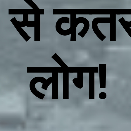
 से कतरा
लोग!