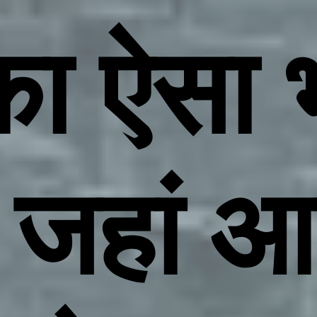
का ऐसा 
, जहां 